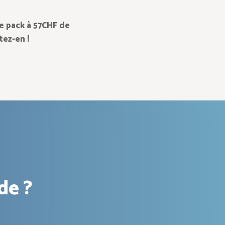
Le pack à 57CHF de
tez-en !
de ?